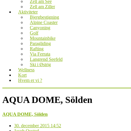
Zell am See
Zell am Ziller
Aktiviteter
Bjergbestigning
Alpine Coaster
Canyoning
Golf
Mountainbike
Paragliding
Rafting
Via Ferrata
Langrend Seefeld
Ski i Østrig
Wellness
Kort
Hvem er vi ?
AQUA DOME, Sölden
AQUA DOME, Sölden
30. december 2015 14:52
Jacob Ousted