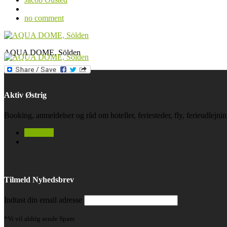
no comment
AQUA DOME, Sölden
Aktiv Østrig
Booking, anmeldelser og råd om hoteller, feriesteder, fly, ferieudlejn
facebook
Tilmeld Nyhedsbrev
Indtast din email adresse
*Vi vil aldrig sende Spam