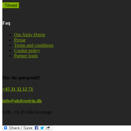
Faq
Om Aktiv Østrig
Presse
Terms and conditions
Cookie policy
Partner login
Har du spørgsmål?
+45 31 32 12 71
info@aktivostrig.dk
9.00 - 16.30 Alle hverdage