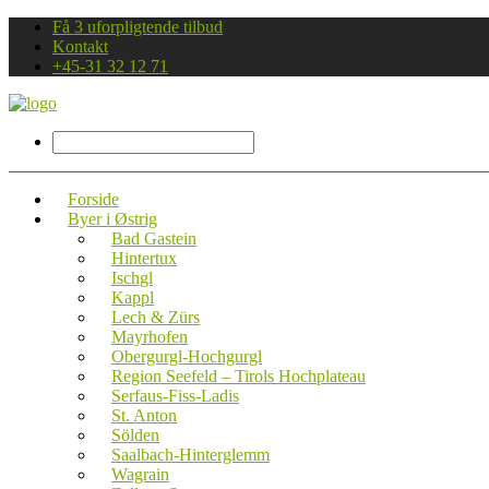
Få 3 uforpligtende tilbud
Kontakt
+45-31 32 12 71
Forside
Byer i Østrig
Bad Gastein
Hintertux
Ischgl
Kappl
Lech & Zürs
Mayrhofen
Obergurgl-Hochgurgl
Region Seefeld – Tirols Hochplateau
Serfaus-Fiss-Ladis
St. Anton
Sölden
Saalbach-Hinterglemm
Wagrain