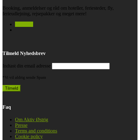
Booking, anmeldelser og råd om hoteller, feriesteder, fly,
ferieudlejning, rejsepakker og meget mere!
facebook
Tilmeld Nyhedsbrev
Indtast din email adresse
*Vi vil aldrig sende Spam
Faq
Om Aktiv Østrig
Presse
Terms and conditions
Cookie policy