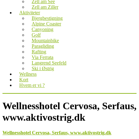
Zell am See
Zell am Ziller
Aktiviteter
Bjergbestigning
Alpine Coaster
Canyoning
Golf
Mountainbike
Paragliding
Rafting
Via Ferrata
Langrend Seefeld
Ski i Østrig
Wellness
Kort
Hvem er vi ?
Wellnesshotel Cervosa, Serfaus,
www.aktivostrig.dk
Wellnesshotel Cervosa, Serfaus, www.aktivostrig.dk