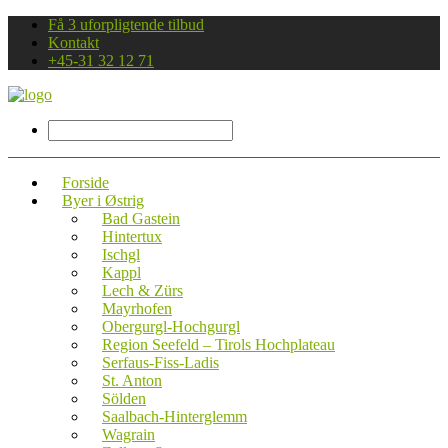
Få 3 uforpligtende tilbud
Kontakt
+45-31 32 12 71
Forside
Byer i Østrig
Bad Gastein
Hintertux
Ischgl
Kappl
Lech & Zürs
Mayrhofen
Obergurgl-Hochgurgl
Region Seefeld – Tirols Hochplateau
Serfaus-Fiss-Ladis
St. Anton
Sölden
Saalbach-Hinterglemm
Wagrain