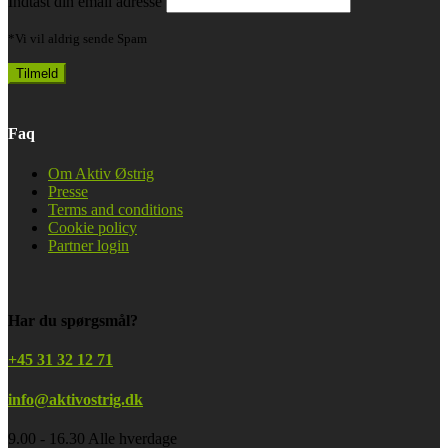
Indtast din email adresse
*Vi vil aldrig sende Spam
Faq
Om Aktiv Østrig
Presse
Terms and conditions
Cookie policy
Partner login
Har du spørgsmål?
+45 31 32 12 71
info@aktivostrig.dk
9.00 - 16.30 Alle hverdage