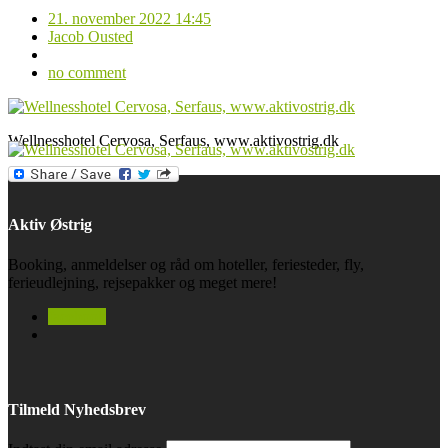
21. november 2022 14:45
Jacob Ousted
no comment
Wellnesshotel Cervosa, Serfaus, www.aktivostrig.dk
Aktiv Østrig
Booking, anmeldelser og råd om hoteller, feriesteder, fly,
ferieudlejning, rejsepakker og meget mere!
facebook
Tilmeld Nyhedsbrev