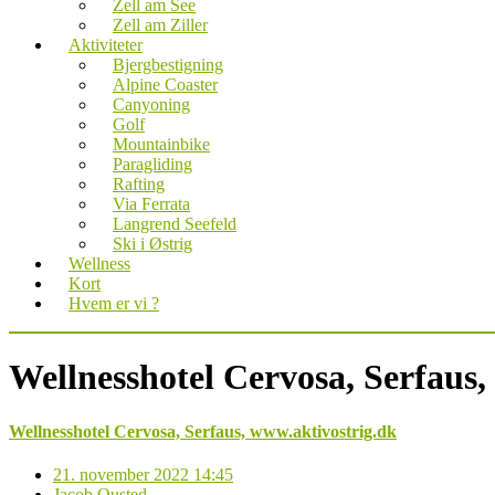
Zell am See
Zell am Ziller
Aktiviteter
Bjergbestigning
Alpine Coaster
Canyoning
Golf
Mountainbike
Paragliding
Rafting
Via Ferrata
Langrend Seefeld
Ski i Østrig
Wellness
Kort
Hvem er vi ?
Wellnesshotel Cervosa, Serfaus,
Wellnesshotel Cervosa, Serfaus, www.aktivostrig.dk
21. november 2022 14:45
Jacob Ousted