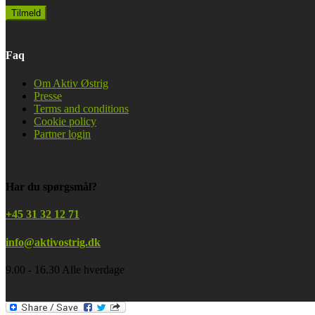
Faq
Om Aktiv Østrig
Presse
Terms and conditions
Cookie policy
Partner login
Har du spørgsmål?
+45 31 32 12 71
info@aktivostrig.dk
9.00 - 16.30 Alle hverdage