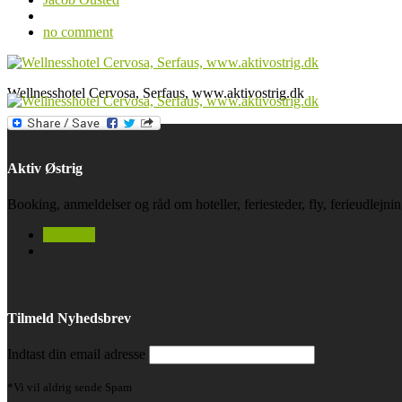
no comment
Wellnesshotel Cervosa, Serfaus, www.aktivostrig.dk
Aktiv Østrig
Booking, anmeldelser og råd om hoteller, feriesteder, fly, ferieudlejn
facebook
Tilmeld Nyhedsbrev
Indtast din email adresse
*Vi vil aldrig sende Spam