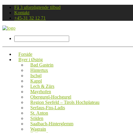
Få 3 uforpligtende tilbud
Kontakt
+45-31 32 12 71
Forside
Byer i Østrig
Bad Gastein
Hintertux
Ischgl
Kappl
Lech & Zürs
Mayrhofen
Obergurgl-Hochgurgl
Region Seefeld – Tirols Hochplateau
Serfaus-Fiss-Ladis
St. Anton
Sölden
Saalbach-Hinterglemm
Wagrain