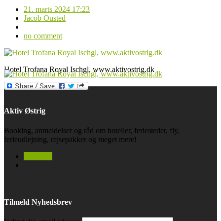
21. marts 2024 17:23
Jacob Ousted
no comment
Hotel Trofana Royal Ischgl, www.aktivostrig.dk
Aktiv Østrig
Booking, anmeldelser og råd om hoteller, feriesteder, fly,
ferieudlejning, rejsepakker og meget mere!
facebook
Tilmeld Nyhedsbrev