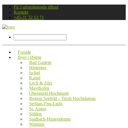
Få 3 uforpligtende tilbud
Kontakt
+45-31 32 12 71
Forside
Byer i Østrig
Bad Gastein
Hintertux
Ischgl
Kappl
Lech & Zürs
Mayrhofen
Obergurgl-Hochgurgl
Region Seefeld – Tirols Hochplateau
Serfaus-Fiss-Ladis
St. Anton
Sölden
Saalbach-Hinterglemm
Wagrain