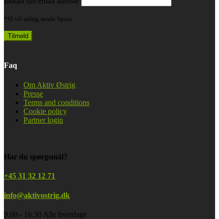
Indtast din email adresse
*Vi vil aldrig sende Spam
Faq
Om Aktiv Østrig
Presse
Terms and conditions
Cookie policy
Partner login
Har du spørgsmål?
+45 31 32 12 71
info@aktivostrig.dk
9.00 - 16.30 Alle hverdage