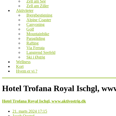
Zell am See
Zell am Ziller
Aktiviteter
Bjergbestigning
Alpine Coaster
Canyoning
Golf
Mountainbike
Paragliding
Rafting
Via Ferrata
Langrend Seefeld
Ski i Østrig
Wellness
Kort
Hvem er vi ?
Hotel Trofana Royal Ischgl, www
Hotel Trofana Royal Ischgl, www.aktivostrig.dk
21. marts 2024 17:15
Jacob Ousted