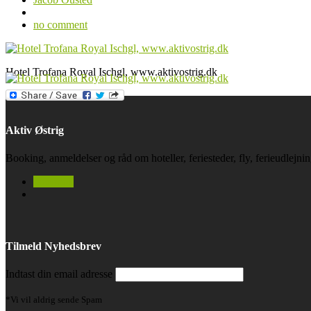
no comment
Hotel Trofana Royal Ischgl, www.aktivostrig.dk
Aktiv Østrig
Booking, anmeldelser og råd om hoteller, feriesteder, fly, ferieudlejn
facebook
Tilmeld Nyhedsbrev
Indtast din email adresse
*Vi vil aldrig sende Spam