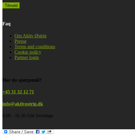
Faq
Om Aktiv Østrig
Presse
Terms and conditions
Cookie policy
Partner login
Har du spørgsmål?
+45 31 32 12 71
info@aktivostrig.dk
9.00 - 16.30 Alle hverdage