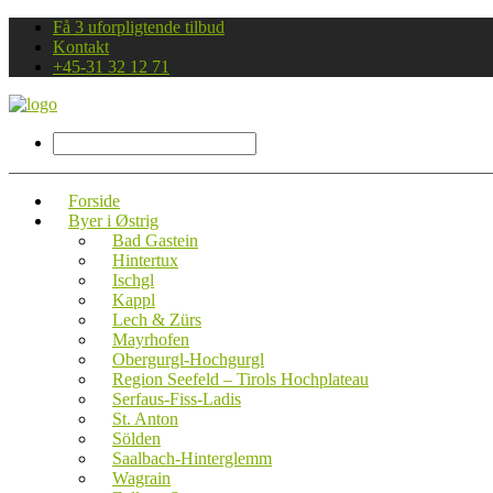
Få 3 uforpligtende tilbud
Kontakt
+45-31 32 12 71
Forside
Byer i Østrig
Bad Gastein
Hintertux
Ischgl
Kappl
Lech & Zürs
Mayrhofen
Obergurgl-Hochgurgl
Region Seefeld – Tirols Hochplateau
Serfaus-Fiss-Ladis
St. Anton
Sölden
Saalbach-Hinterglemm
Wagrain