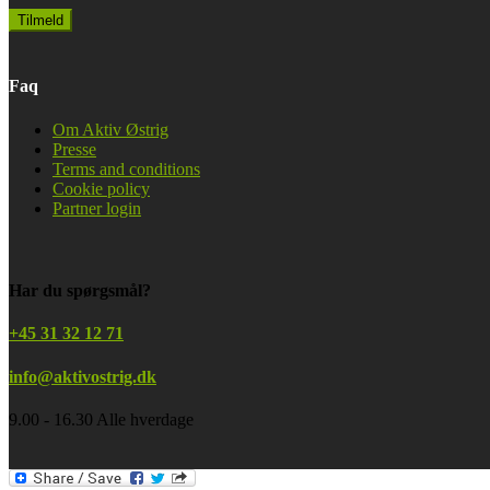
Faq
Om Aktiv Østrig
Presse
Terms and conditions
Cookie policy
Partner login
Har du spørgsmål?
+45 31 32 12 71
info@aktivostrig.dk
9.00 - 16.30 Alle hverdage