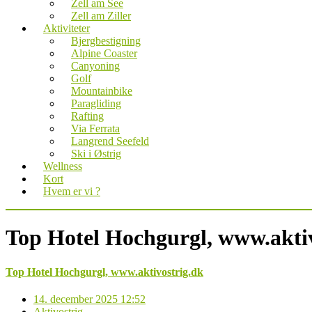
Zell am See
Zell am Ziller
Aktiviteter
Bjergbestigning
Alpine Coaster
Canyoning
Golf
Mountainbike
Paragliding
Rafting
Via Ferrata
Langrend Seefeld
Ski i Østrig
Wellness
Kort
Hvem er vi ?
Top Hotel Hochgurgl, www.aktiv
Top Hotel Hochgurgl, www.aktivostrig.dk
14. december 2025 12:52
Aktivostrig