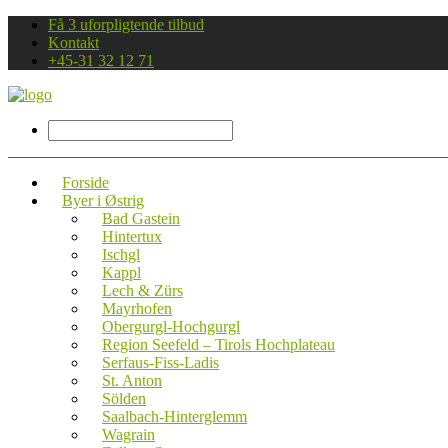
Få 3 uforpligtende tilbud
Kontakt
+45-31 32 12 71
Forside
Byer i Østrig
Bad Gastein
Hintertux
Ischgl
Kappl
Lech & Zürs
Mayrhofen
Obergurgl-Hochgurgl
Region Seefeld – Tirols Hochplateau
Serfaus-Fiss-Ladis
St. Anton
Sölden
Saalbach-Hinterglemm
Wagrain