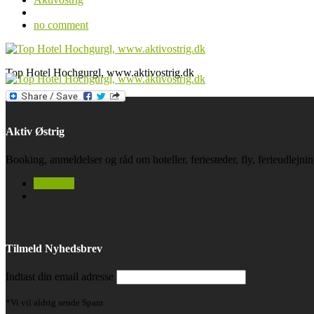
no comment
Top Hotel Hochgurgl, www.aktivostrig.dk
Aktiv Østrig
Booking, anmeldelser og råd om hoteller, feriesteder, fly, ferieudlejn
facebook
Tilmeld Nyhedsbrev
Indtast din email adresse
*Vi vil aldrig sende Spam