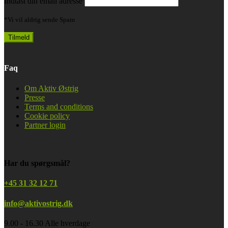
Indtast din email adresse
*Vi vil aldrig sende Spam
Faq
Om Aktiv Østrig
Presse
Terms and conditions
Cookie policy
Partner login
Har du spørgsmål?
+45 31 32 12 71
info@aktivostrig.dk
9.00 - 16.30 Alle hverdage