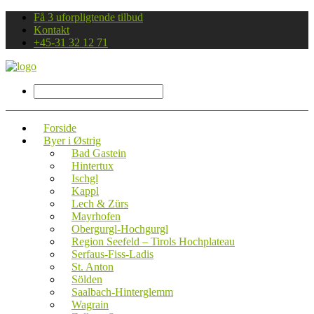
Få 3 uforpligtende tilbud
Kontakt
+45-31 32 12 71
Forside
Byer i Østrig
Bad Gastein
Hintertux
Ischgl
Kappl
Lech & Zürs
Mayrhofen
Obergurgl-Hochgurgl
Region Seefeld – Tirols Hochplateau
Serfaus-Fiss-Ladis
St. Anton
Sölden
Saalbach-Hinterglemm
Wagrain