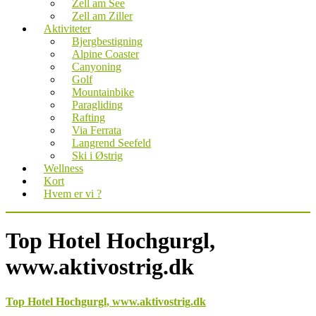
Zell am See
Zell am Ziller
Aktiviteter
Bjergbestigning
Alpine Coaster
Canyoning
Golf
Mountainbike
Paragliding
Rafting
Via Ferrata
Langrend Seefeld
Ski i Østrig
Wellness
Kort
Hvem er vi ?
Top Hotel Hochgurgl,
www.aktivostrig.dk
Top Hotel Hochgurgl, www.aktivostrig.dk