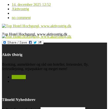
14. december 2025 12:52
Aktivostrig
no comment
Top Hotel Hochgurgl, www.aktivostrig.dk
Aktiv Østrig
Booking, anmeldelser og råd om hoteller, feriesteder, fly,
ferieudlejning, rejsepakker og meget mere!
facebook
Tilmeld Nyhedsbrev