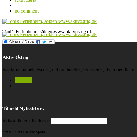
no comment
Toni’s Ferienheim, sölden-www.aktivostrig.dk
Aktiv Østrig
Booking, anmeldelser og råd om hoteller, feriesteder, fly, ferieudlejn
facebook
Tilmeld Nyhedsbrev
Indtast din email adresse
*Vi vil aldrig sende Spam