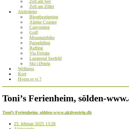
Zell am See
Zell am Ziller
Aktiviteter
Bjergbestigning
Alpine Coaster
Canyoning
Golf
Mountainbike
Paragliding
Rafting
Via Ferrata
Langrend Seefeld
Ski i Østrig
Wellness
Kort
Hvem er vi ?
Toni’s Ferienheim, sölden-www.
Toni’s Ferienheim, sölden-www.aktivostrig.dk
25. februar 2025 13:28
Aktivostrig