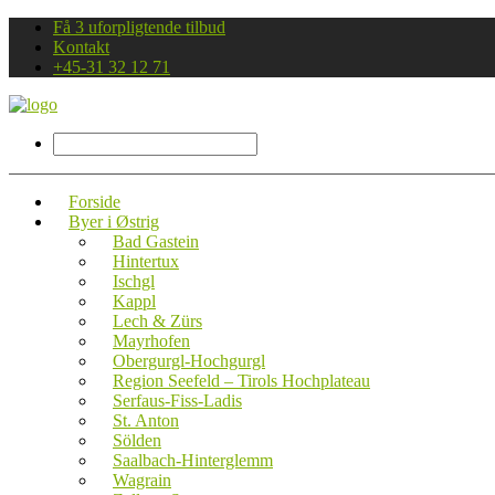
Få 3 uforpligtende tilbud
Kontakt
+45-31 32 12 71
Forside
Byer i Østrig
Bad Gastein
Hintertux
Ischgl
Kappl
Lech & Zürs
Mayrhofen
Obergurgl-Hochgurgl
Region Seefeld – Tirols Hochplateau
Serfaus-Fiss-Ladis
St. Anton
Sölden
Saalbach-Hinterglemm
Wagrain