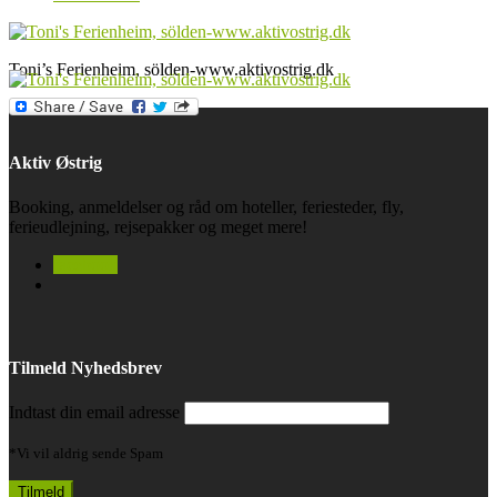
Toni’s Ferienheim, sölden-www.aktivostrig.dk
Aktiv Østrig
Booking, anmeldelser og råd om hoteller, feriesteder, fly,
ferieudlejning, rejsepakker og meget mere!
facebook
Tilmeld Nyhedsbrev
Indtast din email adresse
*Vi vil aldrig sende Spam