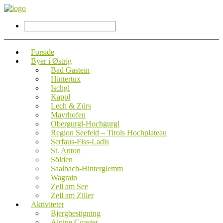
Forside
Byer i Østrig
Bad Gastein
Hintertux
Ischgl
Kappl
Lech & Zürs
Mayrhofen
Obergurgl-Hochgurgl
Region Seefeld – Tirols Hochplateau
Serfaus-Fiss-Ladis
St. Anton
Sölden
Saalbach-Hinterglemm
Wagrain
Zell am See
Zell am Ziller
Aktiviteter
Bjergbestigning
Alpine Coaster