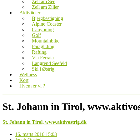
Zell am See
Zell am Ziller
Aktiviteter
Bjergbestigning
Alpine Coaster
Canyoning
Golf
Mountainbike
Paragliding
Rafting
Via Ferrata
Langrend Seefeld
Ski i Østrig
Wellness
Kort
Hvem er vi ?
St. Johann in Tirol, www.aktivo
St. Johann in Tirol, www.aktivostrig.dk
16. marts 2016 15:03
Jacob Ousted