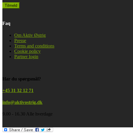
Faq
Om Aktiv Østrig
Presse
Terms and conditions
Cookie policy
Partner login
Har du spørgsmål?
+45 31 32 12 71
info@aktivostrig.dk
9.00 - 16.30 Alle hverdage