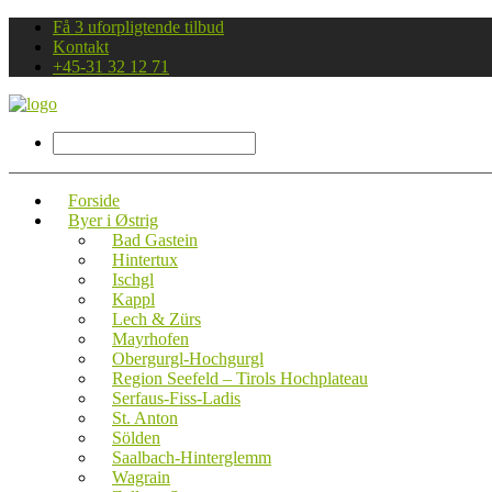
Få 3 uforpligtende tilbud
Kontakt
+45-31 32 12 71
Forside
Byer i Østrig
Bad Gastein
Hintertux
Ischgl
Kappl
Lech & Zürs
Mayrhofen
Obergurgl-Hochgurgl
Region Seefeld – Tirols Hochplateau
Serfaus-Fiss-Ladis
St. Anton
Sölden
Saalbach-Hinterglemm
Wagrain