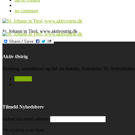
no comment
St. Johann in Tirol, www.aktivostrig.dk
Aktiv Østrig
Booking, anmeldelser og råd om hoteller, feriesteder, fly, ferieudlejn
facebook
Tilmeld Nyhedsbrev
Indtast din email adresse
*Vi vil aldrig sende Spam