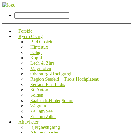
Forside
Byer i Østrig
Bad Gastein
Hintertux
Ischgl
Kappl
Lech & Zürs
Mayrhofen
Obergurgl-Hochgurgl
Region Seefeld – Tirols Hochplateau
Serfaus-Fiss-Ladis
St. Anton
Sölden
Saalbach-Hinterglemm
Wagrain
Zell am See
Zell am Ziller
Aktiviteter
Bjergbestigning
Alpine Coaster