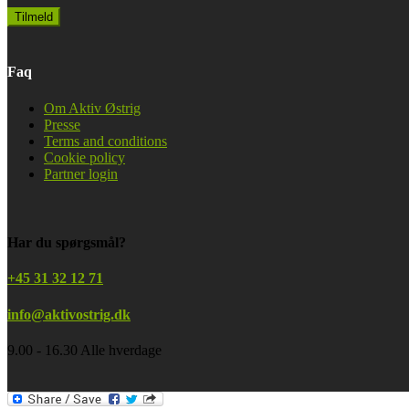
Faq
Om Aktiv Østrig
Presse
Terms and conditions
Cookie policy
Partner login
Har du spørgsmål?
+45 31 32 12 71
info@aktivostrig.dk
9.00 - 16.30 Alle hverdage