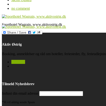
no comment
Sporthotel Wagrain, www.aktivostrig.dk
Aktiv Østrig
Booking, anmeldelser og råd om hoteller, feriesteder, fly, ferieudlejn
facebook
Tilmeld Nyhedsbrev
Indtast din email adresse
*Vi vil aldrig sende Spam