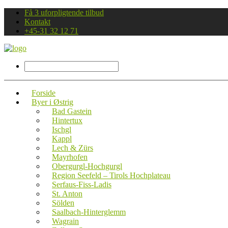
Få 3 uforpligtende tilbud
Kontakt
+45-31 32 12 71
Forside
Byer i Østrig
Bad Gastein
Hintertux
Ischgl
Kappl
Lech & Zürs
Mayrhofen
Obergurgl-Hochgurgl
Region Seefeld – Tirols Hochplateau
Serfaus-Fiss-Ladis
St. Anton
Sölden
Saalbach-Hinterglemm
Wagrain