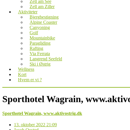
Zell am See
Zell am Ziller
Aktiviteter
Bjergbestigning
Alpine Coaster
Canyoning
Golf
Mountainbike
Paragliding
Rafting
Via Ferrata
Langrend Seefeld
Ski i Østrig
Wellness
Kort
Hvem er vi ?
Sporthotel Wagrain, www.aktivo
Sporthotel Wagrain, www.aktivostrig.dk
13. oktober 2022 21:09
Jacob Ousted