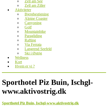
Zell am See
Zell am Ziller
Aktiviteter
Bjergbestigning
Alpine Coaster
Canyoning
Golf
Mountainbike
Paragliding
Rafting
Via Ferrata
Langrend Seefeld
Ski i Østrig
Wellness
Kort
Hvem er vi ?
Sporthotel Piz Buin, Ischgl-
www.aktivostrig.dk
Sporthotel Piz Buin, Ischgl-www.aktivostrig.dk