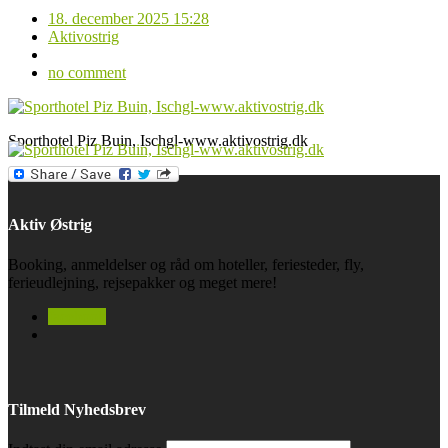
18. december 2025 15:28
Aktivostrig
no comment
Sporthotel Piz Buin, Ischgl-www.aktivostrig.dk
Aktiv Østrig
Booking, anmeldelser og råd om hoteller, feriesteder, fly,
ferieudlejning, rejsepakker og meget mere!
facebook
Tilmeld Nyhedsbrev