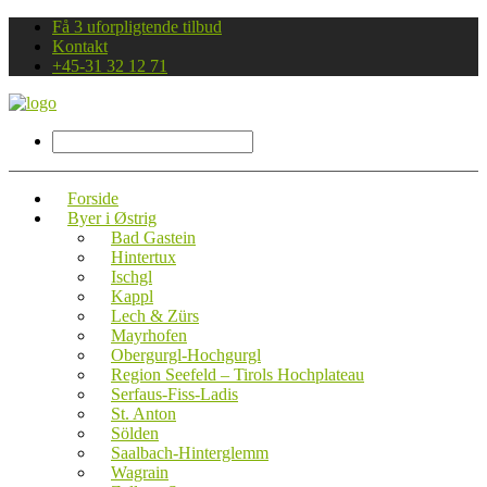
Få 3 uforpligtende tilbud
Kontakt
+45-31 32 12 71
Forside
Byer i Østrig
Bad Gastein
Hintertux
Ischgl
Kappl
Lech & Zürs
Mayrhofen
Obergurgl-Hochgurgl
Region Seefeld – Tirols Hochplateau
Serfaus-Fiss-Ladis
St. Anton
Sölden
Saalbach-Hinterglemm
Wagrain