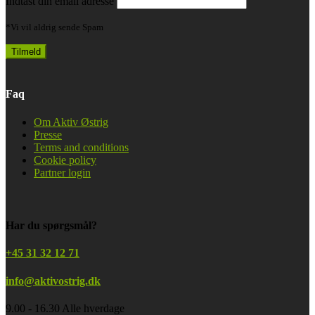
Indtast din email adresse
*Vi vil aldrig sende Spam
Faq
Om Aktiv Østrig
Presse
Terms and conditions
Cookie policy
Partner login
Har du spørgsmål?
+45 31 32 12 71
info@aktivostrig.dk
9.00 - 16.30 Alle hverdage