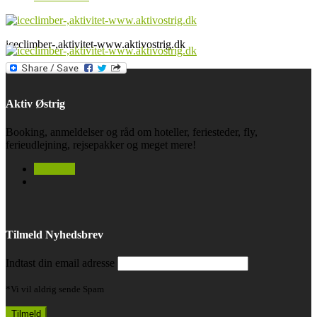
iceclimber-,aktivitet-www.aktivostrig.dk
Aktiv Østrig
Booking, anmeldelser og råd om hoteller, feriesteder, fly,
ferieudlejning, rejsepakker og meget mere!
facebook
Tilmeld Nyhedsbrev
Indtast din email adresse
*Vi vil aldrig sende Spam