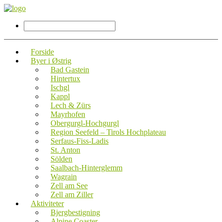
Forside
Byer i Østrig
Bad Gastein
Hintertux
Ischgl
Kappl
Lech & Zürs
Mayrhofen
Obergurgl-Hochgurgl
Region Seefeld – Tirols Hochplateau
Serfaus-Fiss-Ladis
St. Anton
Sölden
Saalbach-Hinterglemm
Wagrain
Zell am See
Zell am Ziller
Aktiviteter
Bjergbestigning
Alpine Coaster