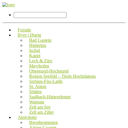
Forside
Byer i Østrig
Bad Gastein
Hintertux
Ischgl
Kappl
Lech & Zürs
Mayrhofen
Obergurgl-Hochgurgl
Region Seefeld – Tirols Hochplateau
Serfaus-Fiss-Ladis
St. Anton
Sölden
Saalbach-Hinterglemm
Wagrain
Zell am See
Zell am Ziller
Aktiviteter
Bjergbestigning
Alpine Coaster