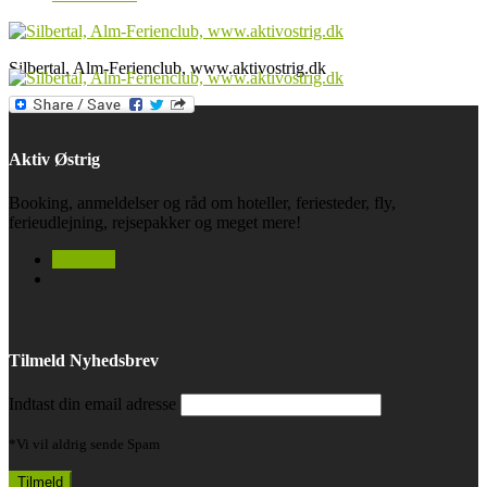
Silbertal, Alm-Ferienclub, www.aktivostrig.dk
Aktiv Østrig
Booking, anmeldelser og råd om hoteller, feriesteder, fly,
ferieudlejning, rejsepakker og meget mere!
facebook
Tilmeld Nyhedsbrev
Indtast din email adresse
*Vi vil aldrig sende Spam