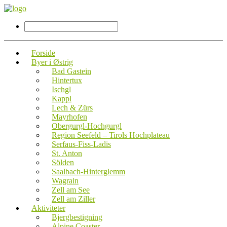
Forside
Byer i Østrig
Bad Gastein
Hintertux
Ischgl
Kappl
Lech & Zürs
Mayrhofen
Obergurgl-Hochgurgl
Region Seefeld – Tirols Hochplateau
Serfaus-Fiss-Ladis
St. Anton
Sölden
Saalbach-Hinterglemm
Wagrain
Zell am See
Zell am Ziller
Aktiviteter
Bjergbestigning
Alpine Coaster