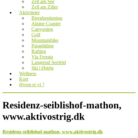
Zell am See
Zell am Ziller
Aktiviteter
Bjergbestigning
Alpine Coaster
Canyoning
Golf
Mountainbike
Paragliding
Rafting
Via Ferrata
Langrend Seefeld
Ski i Østrig
Wellness
Kort
Hvem er vi ?
Residenz-seiblishof-mathon,
www.aktivostrig.dk
Residenz-seiblishof-mathon, www.aktivostrig.dk