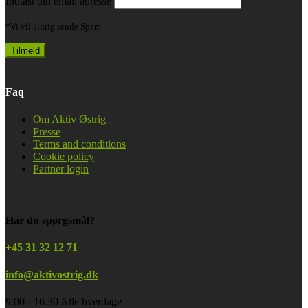
Indtast din email adresse
*Vi vil aldrig sende Spam
Faq
Om Aktiv Østrig
Presse
Terms and conditions
Cookie policy
Partner login
Har du spørgsmål?
+45 31 32 12 71
info@aktivostrig.dk
9.00 - 16.30 Alle hverdage