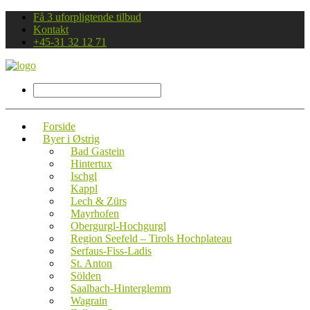
Få 3 uforpligtende tilbud
Kontakt
+45-31 32 12 71
Forside
Byer i Østrig
Bad Gastein
Hintertux
Ischgl
Kappl
Lech & Zürs
Mayrhofen
Obergurgl-Hochgurgl
Region Seefeld – Tirols Hochplateau
Serfaus-Fiss-Ladis
St. Anton
Sölden
Saalbach-Hinterglemm
Wagrain