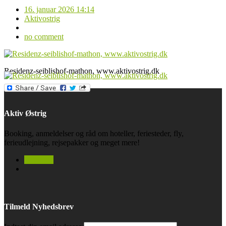
16. januar 2026 14:14
Aktivostrig
no comment
Residenz-seiblishof-mathon, www.aktivostrig.dk
Aktiv Østrig
Booking, anmeldelser og råd om hoteller, feriesteder, fly,
ferieudlejning, rejsepakker og meget mere!
facebook
Tilmeld Nyhedsbrev