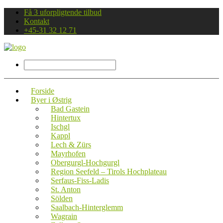
Få 3 uforpligtende tilbud
Kontakt
+45-31 32 12 71
Forside
Byer i Østrig
Bad Gastein
Hintertux
Ischgl
Kappl
Lech & Zürs
Mayrhofen
Obergurgl-Hochgurgl
Region Seefeld – Tirols Hochplateau
Serfaus-Fiss-Ladis
St. Anton
Sölden
Saalbach-Hinterglemm
Wagrain