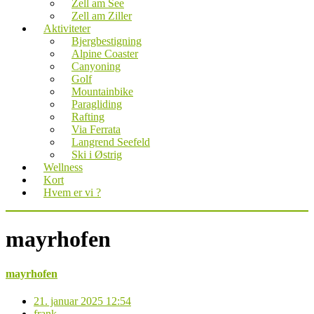
Zell am See
Zell am Ziller
Aktiviteter
Bjergbestigning
Alpine Coaster
Canyoning
Golf
Mountainbike
Paragliding
Rafting
Via Ferrata
Langrend Seefeld
Ski i Østrig
Wellness
Kort
Hvem er vi ?
mayrhofen
mayrhofen
21. januar 2025 12:54
frank