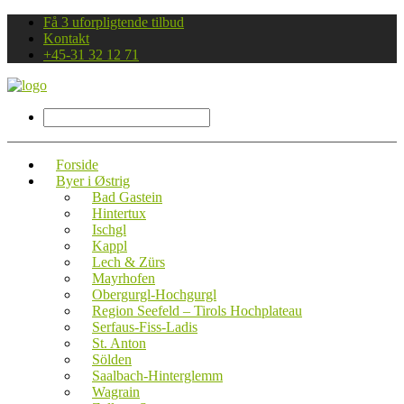
Få 3 uforpligtende tilbud
Kontakt
+45-31 32 12 71
Forside
Byer i Østrig
Bad Gastein
Hintertux
Ischgl
Kappl
Lech & Zürs
Mayrhofen
Obergurgl-Hochgurgl
Region Seefeld – Tirols Hochplateau
Serfaus-Fiss-Ladis
St. Anton
Sölden
Saalbach-Hinterglemm
Wagrain