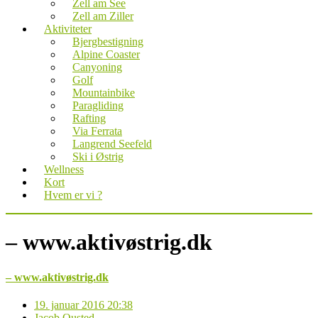
Zell am See
Zell am Ziller
Aktiviteter
Bjergbestigning
Alpine Coaster
Canyoning
Golf
Mountainbike
Paragliding
Rafting
Via Ferrata
Langrend Seefeld
Ski i Østrig
Wellness
Kort
Hvem er vi ?
– www.aktivøstrig.dk
– www.aktivøstrig.dk
19. januar 2016 20:38
Jacob Ousted