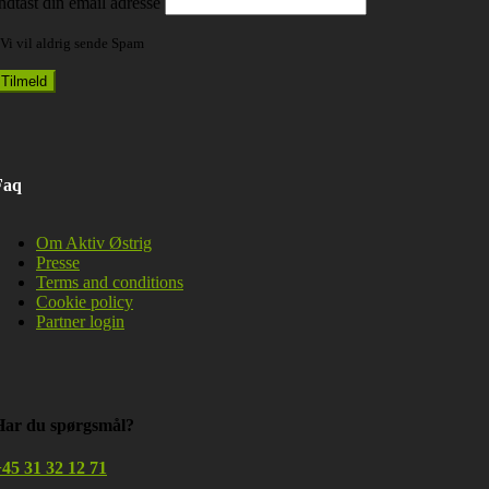
ndtast din email adresse
Vi vil aldrig sende Spam
Faq
Om Aktiv Østrig
Presse
Terms and conditions
Cookie policy
Partner login
Har du spørgsmål?
45 31 32 12 71