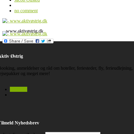
no comment
– www.aktivøstrig.dk
ktiv Østrig
ooking, anmeldelser og råd om hoteller, feriesteder, fly, ferieudlejning,
ejsepakker og meget mere!
facebook
Tilmeld Nyhedsbrev