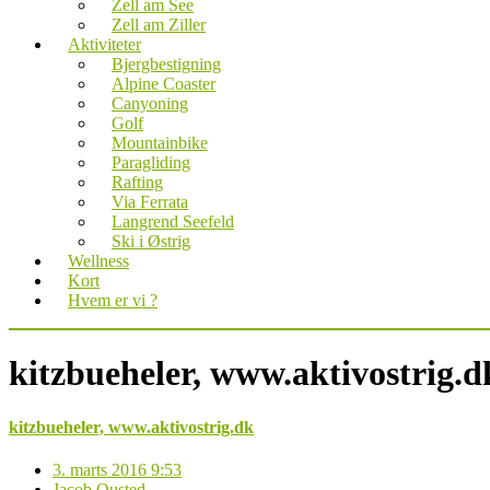
Zell am See
Zell am Ziller
Aktiviteter
Bjergbestigning
Alpine Coaster
Canyoning
Golf
Mountainbike
Paragliding
Rafting
Via Ferrata
Langrend Seefeld
Ski i Østrig
Wellness
Kort
Hvem er vi ?
kitzbueheler, www.aktivostrig.d
kitzbueheler, www.aktivostrig.dk
3. marts 2016 9:53
Jacob Ousted