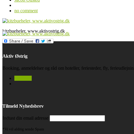
no comment
kitzbueheler, www.aktivostrig.dk
Aktiv Østrig
Booking, anmeldelser og råd om hoteller, feriesteder, fly, ferieudlejn
facebook
Tilmeld Nyhedsbrev
Indtast din email adresse
*Vi vil aldrig sende Spam