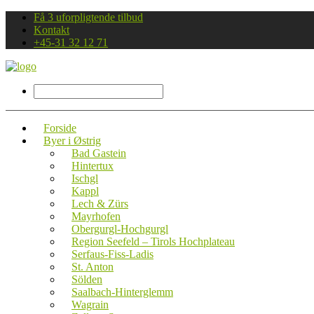
Få 3 uforpligtende tilbud
Kontakt
+45-31 32 12 71
Forside
Byer i Østrig
Bad Gastein
Hintertux
Ischgl
Kappl
Lech & Zürs
Mayrhofen
Obergurgl-Hochgurgl
Region Seefeld – Tirols Hochplateau
Serfaus-Fiss-Ladis
St. Anton
Sölden
Saalbach-Hinterglemm
Wagrain