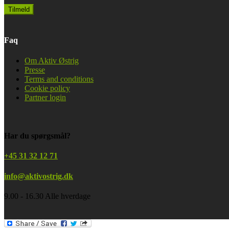
Faq
Om Aktiv Østrig
Presse
Terms and conditions
Cookie policy
Partner login
Har du spørgsmål?
+45 31 32 12 71
info@aktivostrig.dk
9.00 - 16.30 Alle hverdage