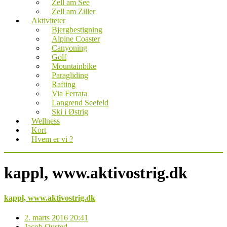
Zell am See
Zell am Ziller
Aktiviteter
Bjergbestigning
Alpine Coaster
Canyoning
Golf
Mountainbike
Paragliding
Rafting
Via Ferrata
Langrend Seefeld
Ski i Østrig
Wellness
Kort
Hvem er vi ?
kappl, www.aktivostrig.dk
kappl, www.aktivostrig.dk
2. marts 2016 20:41
Jacob Ousted