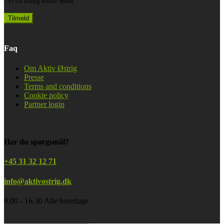
*Vi vil aldrig sende Spam
Faq
Om Aktiv Østrig
Presse
Terms and conditions
Cookie policy
Partner login
Har du spørgsmål?
+45 31 32 12 71
info@aktivostrig.dk
9.00 - 16.30 Alle hverdage