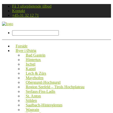
Få 3 uforpligtende tilbud
Kontakt
+45-31 32 12 71
Forside
Byer i Østrig
Bad Gastein
Hintertux
Ischgl
Kappl
Lech & Zürs
Mayrhofen
Obergurgl-Hochgurgl
Region Seefeld – Tirols Hochplateau
Serfaus-Fiss-Ladis
St. Anton
Sölden
Saalbach-Hinterglemm
Wagrain