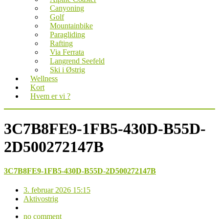
Canyoning
Golf
Mountainbike
Paragliding
Rafting
Via Ferrata
Langrend Seefeld
Ski i Østrig
Wellness
Kort
Hvem er vi ?
3C7B8FE9-1FB5-430D-B55D-
2D500272147B
3C7B8FE9-1FB5-430D-B55D-2D500272147B
3. februar 2026 15:15
Aktivostrig
no comment