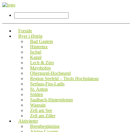
Forside
Byer i Østrig
Bad Gastein
Hintertux
Ischgl
Kappl
Lech & Zürs
Mayrhofen
Obergurgl-Hochgurgl
Region Seefeld – Tirols Hochplateau
Serfaus-Fiss-Ladis
St. Anton
Sölden
Saalbach-Hinterglemm
Wagrain
Zell am See
Zell am Ziller
Aktiviteter
Bjergbestigning
Alpine Coaster