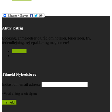
Aktiv Østrig
Booking, anmeldelser og råd om hoteller, feriesteder, fly,
ferieudlejning, rejsepakker og meget mere!
facebook
Tilmeld Nyhedsbrev
Indtast din email adresse
*Vi vil aldrig sende Spam