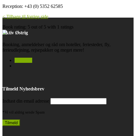
Reception: +43 (0) 5352 62585
< Tilbage til forrige side
Book rating:
5
out of
5
with
1
ratings
Aktiv Østrig
Booking, anmeldelser og råd om hoteller, feriesteder, fly,
ferieudlejning, rejsepakker og meget mere!
facebook
Tilmeld Nyhedsbrev
Indtast din email adresse
*Vi vil aldrig sende Spam