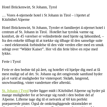
Hotel Brückenwirt, St Johann, Tyrol
… Vores 4-stjernede hotel i St Johann in Tirol – i hjertet af
Kitzbühel Alperne
Hotel Brückenwirt, St Johann, Tyroler et familieejet 4-stjernet hotel i
centrum af St. Johann in Tirol.
Hotellet har tyrolsk varme
og
komfort,
de 45 værelser er velindrettede med hjerte og følsomhed, –
fra den enkelte tilflugt til at trække sig tilbage til den sanselige suite
– med elektronisk forbindelse til den vide verden eller med en smuk
udsigt over “Wilder Kaiser”.
Her vil din ferie blive en rejse med
lykke.
Ferie i Tyrol
Ferie er den bedste tid på året, og hotellet vil hjælpe dig med at få
mest muligt ud af det.
St. Johann og det omgivende samfund byder
på et væld af muligheder for vintersport: Skiløb, langrend,
snowboarding, vinter vandreture eller afterski.
St. Johann i Tyrol
byder ligger midt i Kitzbühel Alperne og byder på
mange muligheder for at bevæge sig rundt i den bedste del af
Alperne. L
ifterne tage dig til et netværk af 60 km perfekt
præparerede pister.
Også de omkringliggende skiområder er