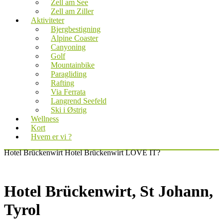
Zell am See
Zell am Ziller
Aktiviteter
Bjergbestigning
Alpine Coaster
Canyoning
Golf
Mountainbike
Paragliding
Rafting
Via Ferrata
Langrend Seefeld
Ski i Østrig
Wellness
Kort
Hvem er vi ?
Hotel Brückenwirt
Hotel Brückenwirt
LOVE IT?
Hotel Brückenwirt, St Johann,
Tyrol