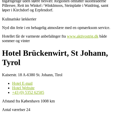
tilgængelige uden større besvær.
Regionen omfatter skiområderne
Pillersee, Reit im Winkel / Winklmoos, Steinplatte i Waidring, samt
løper i Kirchdorf og Erpfendorf.
Kulinariske lækkerier
Nyd din ferie i en behagelig atmosfære med en opmærksom service.
Hotellet får de varmeste anbefalinger fra
www.aktivostrig.dk
både
sommer og vinter
Hotel Brückenwirt, St Johann,
Tyrol
Kaiserstr. 18 A-6380 St. Johann, Tirol
Hotel E-mail
Hotel Website
+43 (0) 5352 62585
Afstand fra København 1008 km
Antal værelser 24