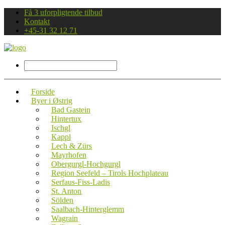
Få 3 uforpligtende tilbud
Kontakt
+45-31 32 12 71
Forside
Byer i Østrig
Bad Gastein
Hintertux
Ischgl
Kappl
Lech & Zürs
Mayrhofen
Obergurgl-Hochgurgl
Region Seefeld – Tirols Hochplateau
Serfaus-Fiss-Ladis
St. Anton
Sölden
Saalbach-Hinterglemm
Wagrain