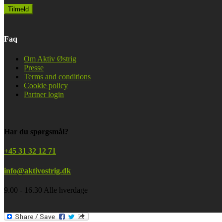
Faq
Om Aktiv Østrig
Presse
Terms and conditions
Cookie policy
Partner login
Har du spørgsmål?
+45 31 32 12 71
info@aktivostrig.dk
9.00 - 16.30 Alle hverdage