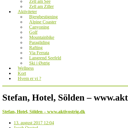
Zell am See
Zell am Ziller
Aktiviteter
Bjergbestigning
Alpine Coaster
Canyoning
Golf
Mountainbike
Paragliding
Rafting
Via Ferrata
Langrend Seefeld
Ski i Østrig
Wellness
Kort
Hvem er vi ?
Stefan, Hotel, Sölden – www.akt
Stefan, Hotel, Sölden – www.aktivostrig.dk
13. august 2017 12:04
Jacob Ousted