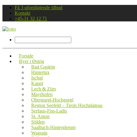
Få 3 uforpligtende tilbud
Kontakt
+45-31 32 12 71
Forside
Byer i Østrig
Bad Gastein
Hintertux
Ischgl
Kappl
Lech & Zürs
Mayrhofen
Obergurgl-Hochgurgl
Region Seefeld – Tirols Hochplateau
Serfaus-Fiss-Ladis
St. Anton
Sölden
Saalbach-Hinterglemm
Wagrain