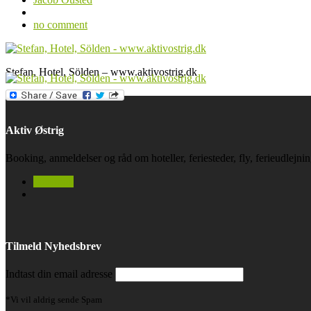
no comment
Stefan, Hotel, Sölden – www.aktivostrig.dk
Aktiv Østrig
Booking, anmeldelser og råd om hoteller, feriesteder, fly, ferieudlejn
facebook
Tilmeld Nyhedsbrev
Indtast din email adresse
*Vi vil aldrig sende Spam