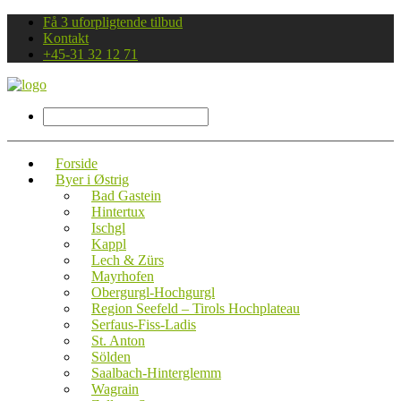
Få 3 uforpligtende tilbud
Kontakt
+45-31 32 12 71
Forside
Byer i Østrig
Bad Gastein
Hintertux
Ischgl
Kappl
Lech & Zürs
Mayrhofen
Obergurgl-Hochgurgl
Region Seefeld – Tirols Hochplateau
Serfaus-Fiss-Ladis
St. Anton
Sölden
Saalbach-Hinterglemm
Wagrain