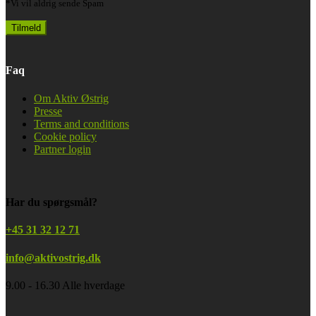
*Vi vil aldrig sende Spam
Faq
Om Aktiv Østrig
Presse
Terms and conditions
Cookie policy
Partner login
Har du spørgsmål?
+45 31 32 12 71
info@aktivostrig.dk
9.00 - 16.30 Alle hverdage