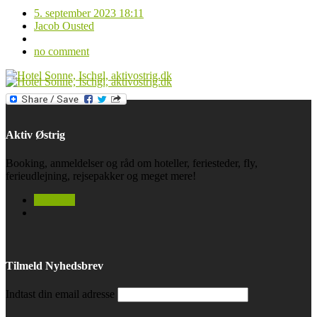
5. september 2023 18:11
Jacob Ousted
no comment
Aktiv Østrig
Booking, anmeldelser og råd om hoteller, feriesteder, fly,
ferieudlejning, rejsepakker og meget mere!
facebook
Tilmeld Nyhedsbrev
Indtast din email adresse