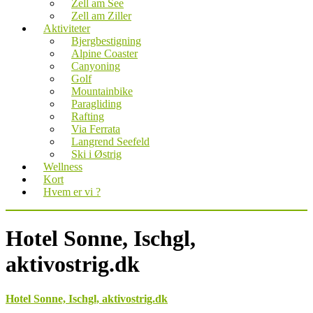
Zell am See
Zell am Ziller
Aktiviteter
Bjergbestigning
Alpine Coaster
Canyoning
Golf
Mountainbike
Paragliding
Rafting
Via Ferrata
Langrend Seefeld
Ski i Østrig
Wellness
Kort
Hvem er vi ?
Hotel Sonne, Ischgl,
aktivostrig.dk
Hotel Sonne, Ischgl, aktivostrig.dk