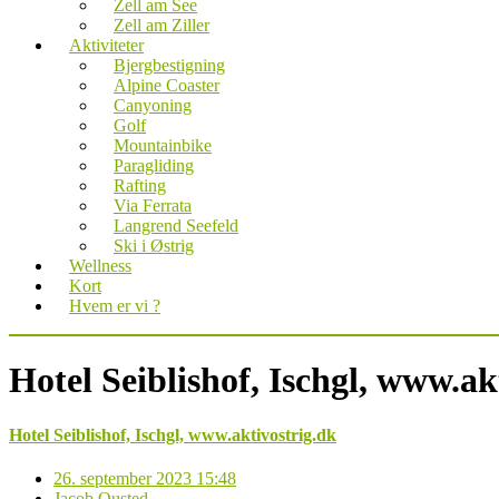
Zell am See
Zell am Ziller
Aktiviteter
Bjergbestigning
Alpine Coaster
Canyoning
Golf
Mountainbike
Paragliding
Rafting
Via Ferrata
Langrend Seefeld
Ski i Østrig
Wellness
Kort
Hvem er vi ?
Hotel Seiblishof, Ischgl, www.ak
Hotel Seiblishof, Ischgl, www.aktivostrig.dk
26. september 2023 15:48
Jacob Ousted