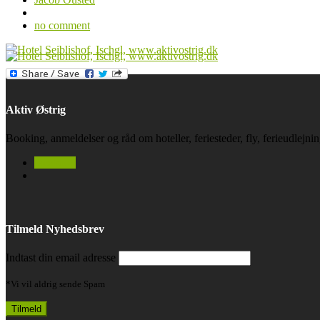
no comment
Aktiv Østrig
Booking, anmeldelser og råd om hoteller, feriesteder, fly, ferieudlejn
facebook
Tilmeld Nyhedsbrev
Indtast din email adresse
*Vi vil aldrig sende Spam