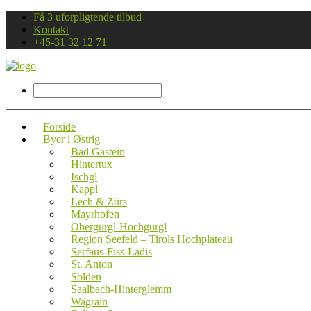
Få 3 uforpligtende tilbud
Kontakt
+45-31 32 12 71
Forside
Byer i Østrig
Bad Gastein
Hintertux
Ischgl
Kappl
Lech & Zürs
Mayrhofen
Obergurgl-Hochgurgl
Region Seefeld – Tirols Hochplateau
Serfaus-Fiss-Ladis
St. Anton
Sölden
Saalbach-Hinterglemm
Wagrain