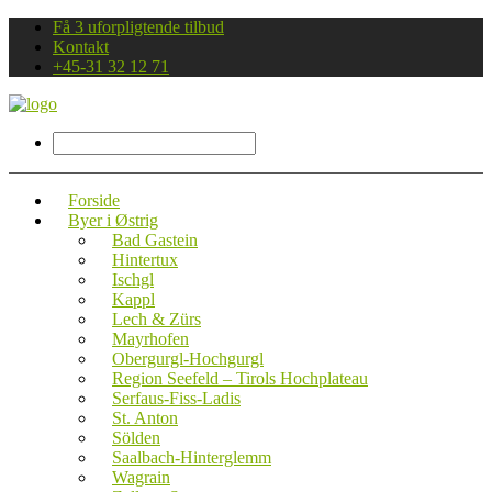
Få 3 uforpligtende tilbud
Kontakt
+45-31 32 12 71
Forside
Byer i Østrig
Bad Gastein
Hintertux
Ischgl
Kappl
Lech & Zürs
Mayrhofen
Obergurgl-Hochgurgl
Region Seefeld – Tirols Hochplateau
Serfaus-Fiss-Ladis
St. Anton
Sölden
Saalbach-Hinterglemm
Wagrain