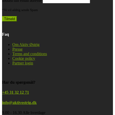
Indtast din email adresse
*Vi vil aldrig sende Spam
Faq
Om Aktiv Østrig
Presse
Terms and conditions
Cookie policy
Partner login
Har du spørgsmål?
+45 31 32 12 71
info@aktivostrig.dk
9.00 - 16.30 Alle hverdage