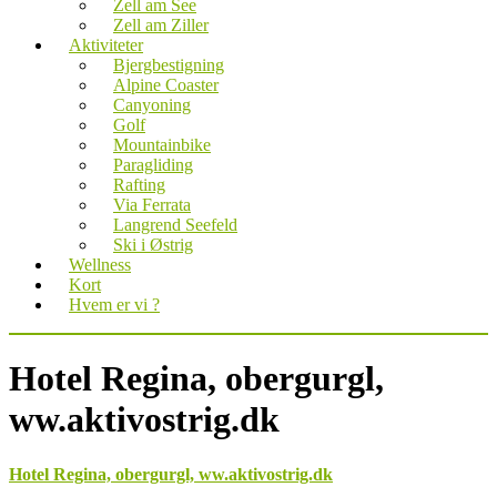
Zell am See
Zell am Ziller
Aktiviteter
Bjergbestigning
Alpine Coaster
Canyoning
Golf
Mountainbike
Paragliding
Rafting
Via Ferrata
Langrend Seefeld
Ski i Østrig
Wellness
Kort
Hvem er vi ?
Hotel Regina, obergurgl,
ww.aktivostrig.dk
Hotel Regina, obergurgl, ww.aktivostrig.dk