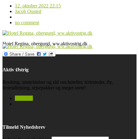
12. oktober 2022 22:15
Jacob Ousted
no comment
Hotel Regina, obergurgl, ww.aktivostrig.dk
Aktiv Østrig
Booking, anmeldelser og råd om hoteller, feriesteder, fly,
ferieudlejning, rejsepakker og meget mere!
facebook
Tilmeld Nyhedsbrev