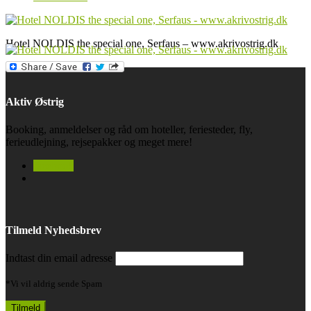
Hotel NOLDIS the special one, Serfaus – www.akrivostrig.dk
Aktiv Østrig
Booking, anmeldelser og råd om hoteller, feriesteder, fly,
ferieudlejning, rejsepakker og meget mere!
facebook
Tilmeld Nyhedsbrev
Indtast din email adresse
*Vi vil aldrig sende Spam