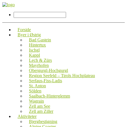
Forside
Byer i Østrig
Bad Gastein
Hintertux
Ischgl
Kappl
Lech & Zürs
Mayrhofen
Obergurgl-Hochgurgl
Region Seefeld – Tirols Hochplateau
Serfaus-Fiss-Ladis
St. Anton
Sölden
Saalbach-Hinterglemm
Wagrain
Zell am See
Zell am Ziller
Aktiviteter
Bjergbestigning
Alpine Coaster