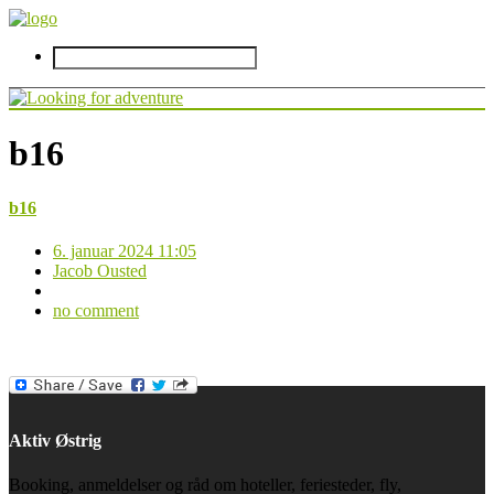
b16
b16
6. januar 2024 11:05
Jacob Ousted
no comment
Aktiv Østrig
Booking, anmeldelser og råd om hoteller, feriesteder, fly,