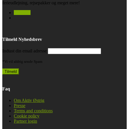
ferieudlejning, rejsepakker og meget mere!
facebook
Tilmeld Nyhedsbrev
Indtast din email adresse
*Vi vil aldrig sende Spam
Faq
Om Aktiv Østrig
Presse
Terms and conditions
Cookie policy
Partner login