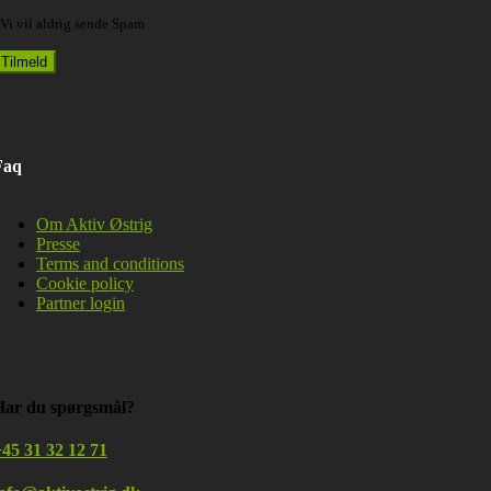
Vi vil aldrig sende Spam
Faq
Om Aktiv Østrig
Presse
Terms and conditions
Cookie policy
Partner login
Har du spørgsmål?
45 31 32 12 71