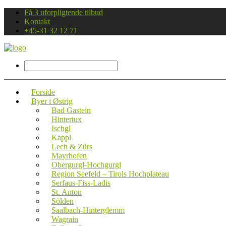
Få 3 uforpligtende tilbud
Kontakt
+45-31 32 12 71
Forside
Byer i Østrig
Bad Gastein
Hintertux
Ischgl
Kappl
Lech & Zürs
Mayrhofen
Obergurgl-Hochgurgl
Region Seefeld – Tirols Hochplateau
Serfaus-Fiss-Ladis
St. Anton
Sölden
Saalbach-Hinterglemm
Wagrain