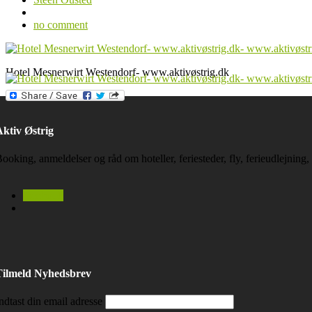
no comment
Hotel Mesnerwirt Westendorf- www.aktivøstrig.dk
ktiv Østrig
ooking, anmeldelser og råd om hoteller, feriesteder, fly, ferieudlejning
facebook
Tilmeld Nyhedsbrev
ndtast din email adresse