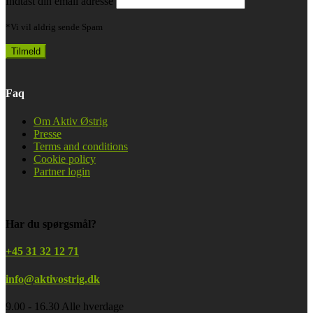
Indtast din email adresse
*Vi vil aldrig sende Spam
Faq
Om Aktiv Østrig
Presse
Terms and conditions
Cookie policy
Partner login
Har du spørgsmål?
+45 31 32 12 71
info@aktivostrig.dk
9.00 - 16.30 Alle hverdage