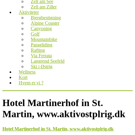
Zell am See
Zell am Ziller
Aktiviteter
Bjergbestigning
Alpine Coaster
Canyoning
Golf
Mountainbike
Paragliding
Rafting
Via Ferrata
Langrend Seefeld
Ski i Østrig
Wellness
Kort
Hvem er vi ?
Hotel Martinerhof in St.
Martin, www.aktivostplrig.dk
Hotel Martinerhof in St. Martin, www.aktivostplrig.dk