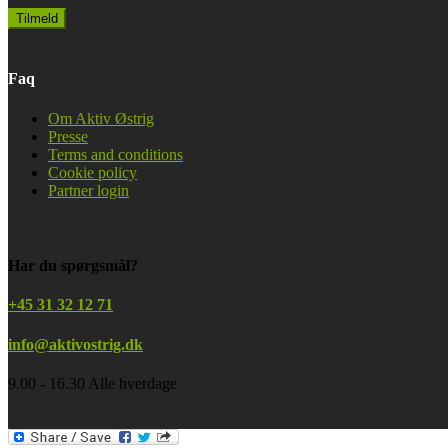
Faq
Om Aktiv Østrig
Presse
Terms and conditions
Cookie policy
Partner login
Har du spørgsmål?
+45 31 32 12 71
info@aktivostrig.dk
9.00 - 16.30 Alle hverdage