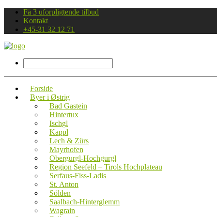
Få 3 uforpligtende tilbud
Kontakt
+45-31 32 12 71
Forside
Byer i Østrig
Bad Gastein
Hintertux
Ischgl
Kappl
Lech & Zürs
Mayrhofen
Obergurgl-Hochgurgl
Region Seefeld – Tirols Hochplateau
Serfaus-Fiss-Ladis
St. Anton
Sölden
Saalbach-Hinterglemm
Wagrain