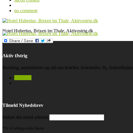
no comment
Hotel Hubertus, Brixen im Thale, Aktivostrig.dk
Aktiv Østrig
Booking, anmeldelser og råd om hoteller, feriesteder, fly, ferieudlejn
facebook
Tilmeld Nyhedsbrev
Indtast din email adresse
*Vi vil aldrig sende Spam