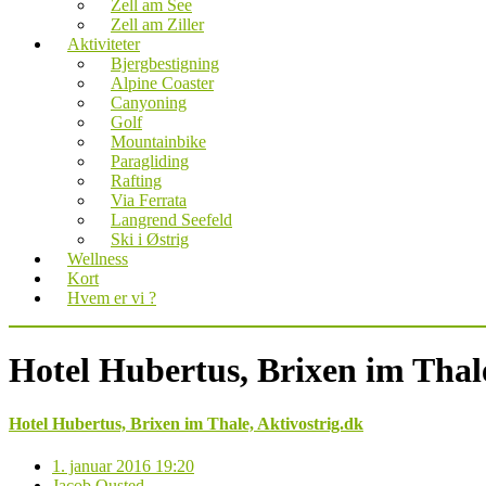
Zell am See
Zell am Ziller
Aktiviteter
Bjergbestigning
Alpine Coaster
Canyoning
Golf
Mountainbike
Paragliding
Rafting
Via Ferrata
Langrend Seefeld
Ski i Østrig
Wellness
Kort
Hvem er vi ?
Hotel Hubertus, Brixen im Thale
Hotel Hubertus, Brixen im Thale, Aktivostrig.dk
1. januar 2016 19:20
Jacob Ousted