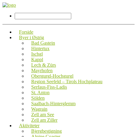
Forside
Byer i Østrig
Bad Gastein
Hintertux
Ischgl
Kappl
Lech & Zürs
Mayrhofen
Obergurgl-Hochgurgl
Region Seefeld – Tirols Hochplateau
Serfaus-Fiss-Ladis
St. Anton
Sölden
Saalbach-Hinterglemm
Wagrain
Zell am See
Zell am Ziller
Aktiviteter
Bjergbestigning
Alpine Coaster