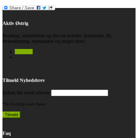
Aktiv Østrig
Booking, anmeldelser og råd om hoteller, feriesteder, fly,
ferieudlejning, rejsepakker og meget mere!
facebook
Tilmeld Nyhedsbrev
Indtast din email adresse
*Vi vil aldrig sende Spam
Faq