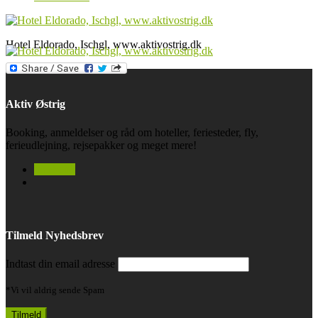
Hotel Eldorado, Ischgl, www.aktivostrig.dk
Aktiv Østrig
Booking, anmeldelser og råd om hoteller, feriesteder, fly,
ferieudlejning, rejsepakker og meget mere!
facebook
Tilmeld Nyhedsbrev
Indtast din email adresse
*Vi vil aldrig sende Spam