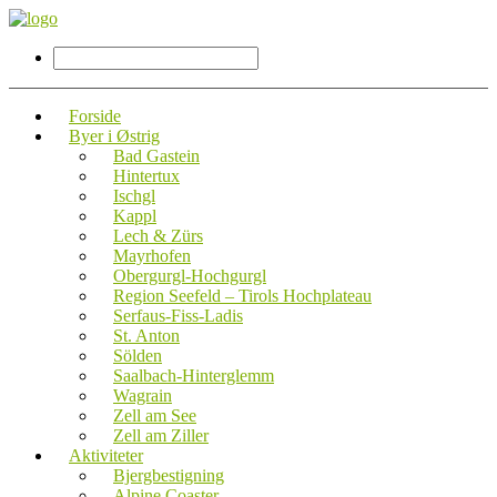
Forside
Byer i Østrig
Bad Gastein
Hintertux
Ischgl
Kappl
Lech & Zürs
Mayrhofen
Obergurgl-Hochgurgl
Region Seefeld – Tirols Hochplateau
Serfaus-Fiss-Ladis
St. Anton
Sölden
Saalbach-Hinterglemm
Wagrain
Zell am See
Zell am Ziller
Aktiviteter
Bjergbestigning
Alpine Coaster