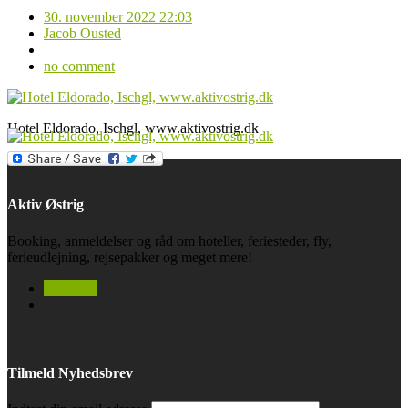
30. november 2022 22:03
Jacob Ousted
no comment
Hotel Eldorado, Ischgl, www.aktivostrig.dk
Aktiv Østrig
Booking, anmeldelser og råd om hoteller, feriesteder, fly,
ferieudlejning, rejsepakker og meget mere!
facebook
Tilmeld Nyhedsbrev