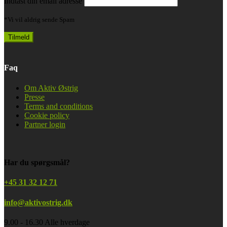
Indtast din email adresse
*Vi vil aldrig sende Spam
Faq
Om Aktiv Østrig
Presse
Terms and conditions
Cookie policy
Partner login
Har du spørgsmål?
+45 31 32 12 71
info@aktivostrig.dk
9.00 - 16.30 Alle hverdage