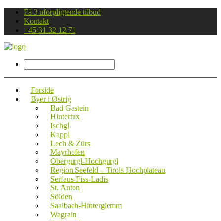
Få 3 uforpligtende tilbud
Kontakt
+45-31 32 12 71
Forside
Byer i Østrig
Bad Gastein
Hintertux
Ischgl
Kappl
Lech & Zürs
Mayrhofen
Obergurgl-Hochgurgl
Region Seefeld – Tirols Hochplateau
Serfaus-Fiss-Ladis
St. Anton
Sölden
Saalbach-Hinterglemm
Wagrain