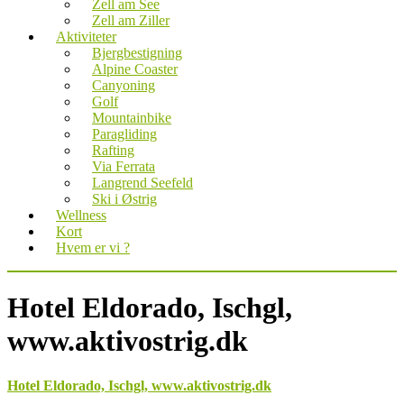
Zell am See
Zell am Ziller
Aktiviteter
Bjergbestigning
Alpine Coaster
Canyoning
Golf
Mountainbike
Paragliding
Rafting
Via Ferrata
Langrend Seefeld
Ski i Østrig
Wellness
Kort
Hvem er vi ?
Hotel Eldorado, Ischgl,
www.aktivostrig.dk
Hotel Eldorado, Ischgl, www.aktivostrig.dk