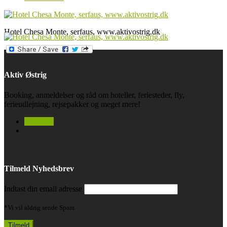
Hotel Chesa Monte, serfaus, www.aktivostrig.dk
Aktiv Østrig
Booking, anmeldelser og råd om hoteller, feriesteder, fly,
ferieudlejning, rejsepakker og meget mere!
facebook
Tilmeld Nyhedsbrev
Indtast din email adresse
*Vi vil aldrig sende Spam