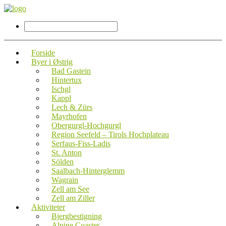
Forside
Byer i Østrig
Bad Gastein
Hintertux
Ischgl
Kappl
Lech & Zürs
Mayrhofen
Obergurgl-Hochgurgl
Region Seefeld – Tirols Hochplateau
Serfaus-Fiss-Ladis
St. Anton
Sölden
Saalbach-Hinterglemm
Wagrain
Zell am See
Zell am Ziller
Aktiviteter
Bjergbestigning
Alpine Coaster