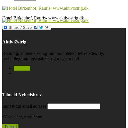
Hotel Birkenhof, Rauris- www.aktivostrig.dk
Aktiv Østrig
Booking, anmeldelser og råd om hoteller, feriesteder, fly,
ferieudlejning, rejsepakker og meget mere!
facebook
Tilmeld Nyhedsbrev
Indtast din email adresse
*Vi vil aldrig sende Spam