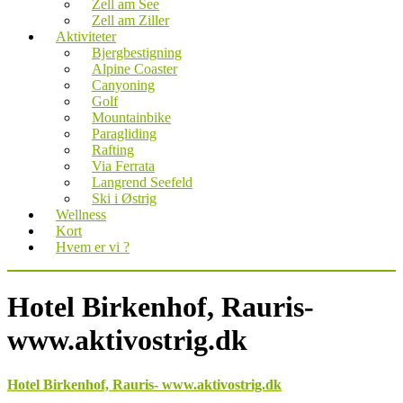
Zell am See
Zell am Ziller
Aktiviteter
Bjergbestigning
Alpine Coaster
Canyoning
Golf
Mountainbike
Paragliding
Rafting
Via Ferrata
Langrend Seefeld
Ski i Østrig
Wellness
Kort
Hvem er vi ?
Hotel Birkenhof, Rauris-
www.aktivostrig.dk
Hotel Birkenhof, Rauris- www.aktivostrig.dk