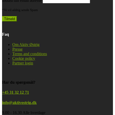
Indtast din email adresse
*Vi vil aldrig sende Spam
Faq
Om Aktiv Østrig
Presse
Terms and conditions
Cookie policy
Partner login
Har du spørgsmål?
+45 31 32 12 71
info@aktivostrig.dk
9.00 - 16.30 Alle hverdage