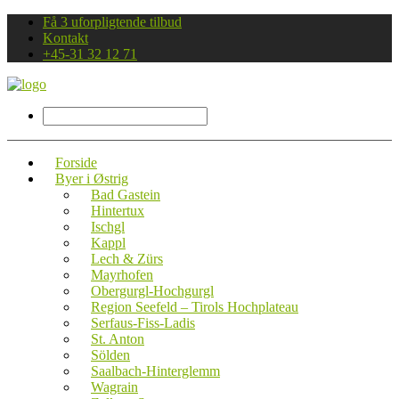
Få 3 uforpligtende tilbud
Kontakt
+45-31 32 12 71
Forside
Byer i Østrig
Bad Gastein
Hintertux
Ischgl
Kappl
Lech & Zürs
Mayrhofen
Obergurgl-Hochgurgl
Region Seefeld – Tirols Hochplateau
Serfaus-Fiss-Ladis
St. Anton
Sölden
Saalbach-Hinterglemm
Wagrain