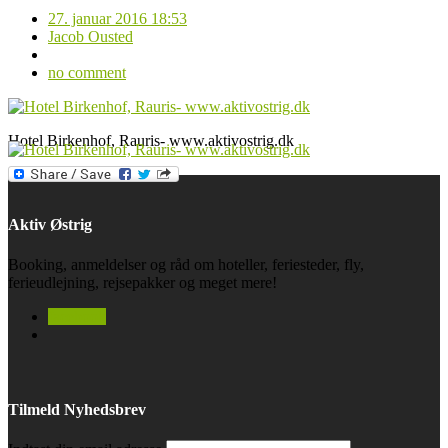
27. januar 2016 18:53
Jacob Ousted
no comment
Hotel Birkenhof, Rauris- www.aktivostrig.dk
Aktiv Østrig
Booking, anmeldelser og råd om hoteller, feriesteder, fly,
ferieudlejning, rejsepakker og meget mere!
facebook
Tilmeld Nyhedsbrev