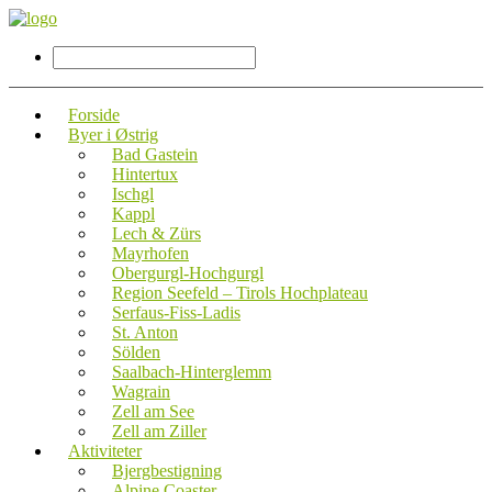
Forside
Byer i Østrig
Bad Gastein
Hintertux
Ischgl
Kappl
Lech & Zürs
Mayrhofen
Obergurgl-Hochgurgl
Region Seefeld – Tirols Hochplateau
Serfaus-Fiss-Ladis
St. Anton
Sölden
Saalbach-Hinterglemm
Wagrain
Zell am See
Zell am Ziller
Aktiviteter
Bjergbestigning
Alpine Coaster