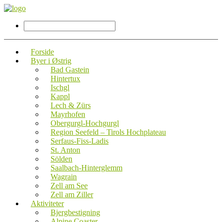
Forside
Byer i Østrig
Bad Gastein
Hintertux
Ischgl
Kappl
Lech & Zürs
Mayrhofen
Obergurgl-Hochgurgl
Region Seefeld – Tirols Hochplateau
Serfaus-Fiss-Ladis
St. Anton
Sölden
Saalbach-Hinterglemm
Wagrain
Zell am See
Zell am Ziller
Aktiviteter
Bjergbestigning
Alpine Coaster