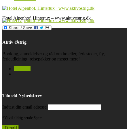
Hotel Alpenhof, Hintertux – www.aktivostrig.dk
Aktiv Østrig
Booking, anmeldelser og råd om hoteller, feriesteder, fly,
ferieudlejning, rejsepakker og meget mere!
facebook
Tilmeld Nyhedsbrev
Indtast din email adresse
*Vi vil aldrig sende Spam