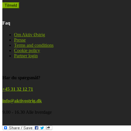
Faq
Om Aktiv Østrig
Presse
Terms and conditions
Cookie policy
Partner login
Har du spørgsmål?
+45 31 32 12 71
info@aktivostrig.dk
9.00 - 16.30 Alle hverdage