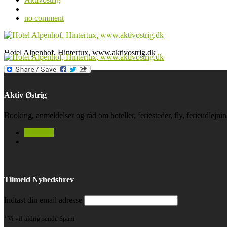
no comment
Hotel Alpenhof, Hintertux, www.aktivostrig.dk
Aktiv Østrig
Booking, anmeldelser og råd om hoteller, feriesteder, fly, ferieudlejn
facebook
Tilmeld Nyhedsbrev
Indtast din email adresse
*Vi vil aldrig sende Spam