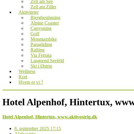
Zell am See
Zell am Ziller
Aktiviteter
Bjergbestigning
Alpine Coaster
Canyoning
Golf
Mountainbike
Paragliding
Rafting
Via Ferrata
Langrend Seefeld
Ski i Østrig
Wellness
Kort
Hvem er vi ?
Hotel Alpenhof, Hintertux, www
Hotel Alpenhof, Hintertux, www.aktivostrig.dk
8. september 2025 17:15
Aktivostrig