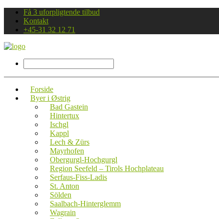
Få 3 uforpligtende tilbud
Kontakt
+45-31 32 12 71
Forside
Byer i Østrig
Bad Gastein
Hintertux
Ischgl
Kappl
Lech & Zürs
Mayrhofen
Obergurgl-Hochgurgl
Region Seefeld – Tirols Hochplateau
Serfaus-Fiss-Ladis
St. Anton
Sölden
Saalbach-Hinterglemm
Wagrain