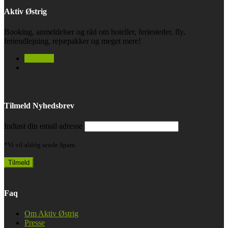
Aktiv Østrig
Booking, anmeldelser og råd om hoteller, feriesteder, fly,
ferieudlejning, rejsepakker og meget mere!
facebook
Tilmeld Nyhedsbrev
Indtast din email adresse
*Vi vil aldrig sende Spam
Faq
Om Aktiv Østrig
Presse