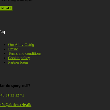
Faq
Om Aktiv Østrig
Presse
Terms and conditions
Cookie policy
Partner login
Har du spørgsmål?
45 31 32 12 71
info@aktivostrig.dk