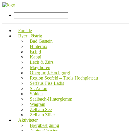
Forside
Byer i Østrig
Bad Gastein
Hintertux
Ischgl
Kappl
Lech & Zürs
Mayrhofen
Obergurgl-Hochgurgl
Region Seefeld – Tirols Hochplateau
Serfaus-Fiss-Ladis
St. Anton
Sölden
Saalbach-Hinterglemm
Wagrain
Zell am See
Zell am Ziller
Aktiviteter
Bjergbestigning
Alpine Coaster