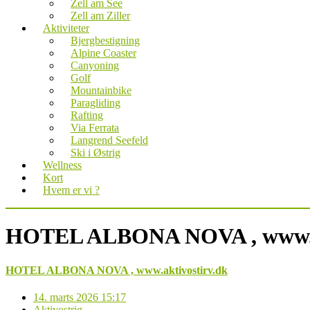
Zell am See
Zell am Ziller
Aktiviteter
Bjergbestigning
Alpine Coaster
Canyoning
Golf
Mountainbike
Paragliding
Rafting
Via Ferrata
Langrend Seefeld
Ski i Østrig
Wellness
Kort
Hvem er vi ?
HOTEL ALBONA NOVA , www.ak
HOTEL ALBONA NOVA , www.aktivostirv.dk
14. marts 2026 15:17
Aktivostrig