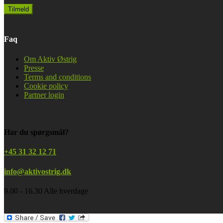
Faq
Om Aktiv Østrig
Presse
Terms and conditions
Cookie policy
Partner login
Har du spørgsmål?
+45 31 32 12 71
info@aktivostrig.dk
9.00 - 16.30 Alle hverdage