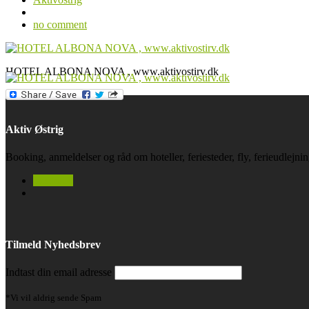
no comment
HOTEL ALBONA NOVA , www.aktivostirv.dk
Aktiv Østrig
Booking, anmeldelser og råd om hoteller, feriesteder, fly, ferieudlejn
facebook
Tilmeld Nyhedsbrev
Indtast din email adresse
*Vi vil aldrig sende Spam