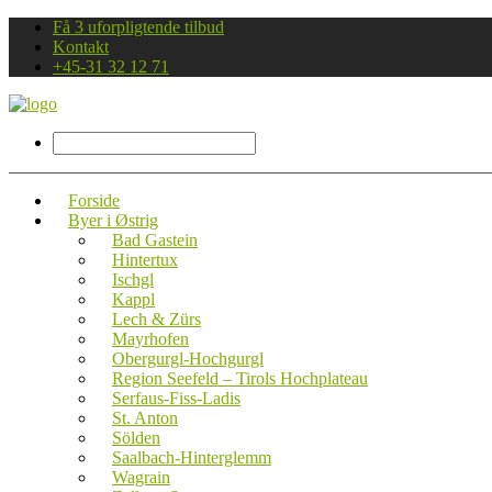
Få 3 uforpligtende tilbud
Kontakt
+45-31 32 12 71
Forside
Byer i Østrig
Bad Gastein
Hintertux
Ischgl
Kappl
Lech & Zürs
Mayrhofen
Obergurgl-Hochgurgl
Region Seefeld – Tirols Hochplateau
Serfaus-Fiss-Ladis
St. Anton
Sölden
Saalbach-Hinterglemm
Wagrain