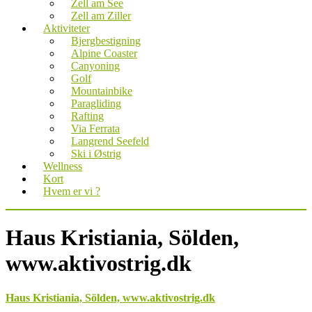
Zell am See
Zell am Ziller
Aktiviteter
Bjergbestigning
Alpine Coaster
Canyoning
Golf
Mountainbike
Paragliding
Rafting
Via Ferrata
Langrend Seefeld
Ski i Østrig
Wellness
Kort
Hvem er vi ?
Haus Kristiania, Sölden,
www.aktivostrig.dk
Haus Kristiania, Sölden, www.aktivostrig.dk