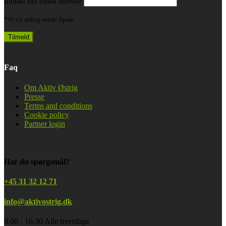
Indtast din email adresse
*Vi vil aldrig sende Spam
Faq
Om Aktiv Østrig
Presse
Terms and conditions
Cookie policy
Partner login
Har du spørgsmål?
+45 31 32 12 71
info@aktivostrig.dk
9.00 - 16.30 Alle hverdage