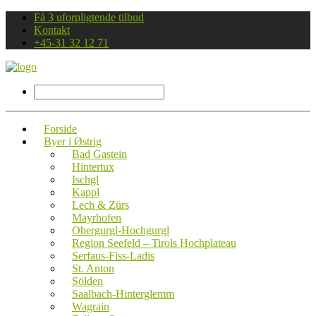
Få 3 uforpligtende tilbud
Kontakt
+45-31 32 12 71
Forside
Byer i Østrig
Bad Gastein
Hintertux
Ischgl
Kappl
Lech & Zürs
Mayrhofen
Obergurgl-Hochgurgl
Region Seefeld – Tirols Hochplateau
Serfaus-Fiss-Ladis
St. Anton
Sölden
Saalbach-Hinterglemm
Wagrain