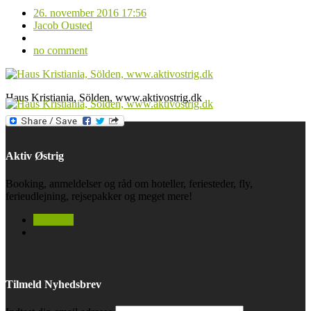
26. november 2016 17:56
Jacob Ousted
no comment
Haus Kristiania, Sölden, www.aktivostrig.dk
Aktiv Østrig
Booking, anmeldelser og råd om hoteller, feriesteder, fly,
ferieudlejning, rejsepakker og meget mere!
facebook
Tilmeld Nyhedsbrev