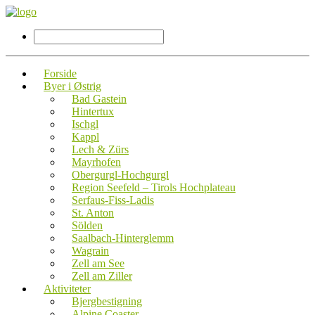
Forside
Byer i Østrig
Bad Gastein
Hintertux
Ischgl
Kappl
Lech & Zürs
Mayrhofen
Obergurgl-Hochgurgl
Region Seefeld – Tirols Hochplateau
Serfaus-Fiss-Ladis
St. Anton
Sölden
Saalbach-Hinterglemm
Wagrain
Zell am See
Zell am Ziller
Aktiviteter
Bjergbestigning
Alpine Coaster