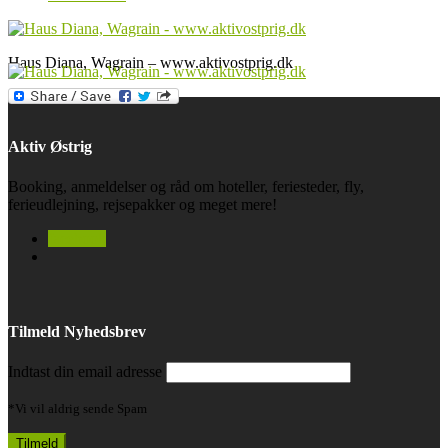
Haus Diana, Wagrain – www.aktivostprig.dk
Aktiv Østrig
Booking, anmeldelser og råd om hoteller, feriesteder, fly,
ferieudlejning, rejsepakker og meget mere!
facebook
Tilmeld Nyhedsbrev
Indtast din email adresse
*Vi vil aldrig sende Spam