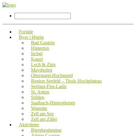
Forside
Byer i Østrig
Bad Gastein
Hintertux
Ischgl
Kappl
Lech & Zürs
Mayrhofen
Obergurgl-Hochgurgl
Region Seefeld – Tirols Hochplateau
Serfaus-Fiss-Ladis
St. Anton
Sölden
Saalbach-Hinterglemm
Wagrain
Zell am See
Zell am Ziller
Aktiviteter
Bjergbestigning
Alpine Coaster