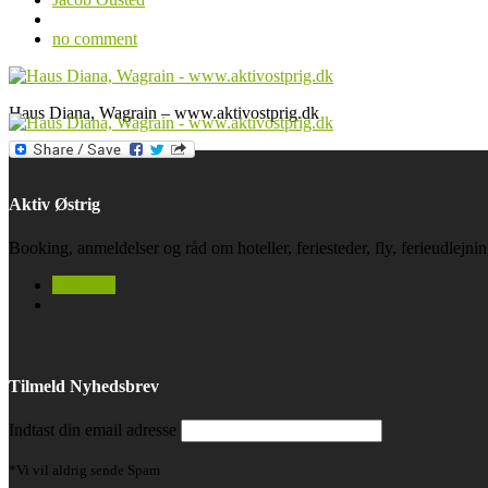
no comment
Haus Diana, Wagrain – www.aktivostprig.dk
Aktiv Østrig
Booking, anmeldelser og råd om hoteller, feriesteder, fly, ferieudlejn
facebook
Tilmeld Nyhedsbrev
Indtast din email adresse
*Vi vil aldrig sende Spam