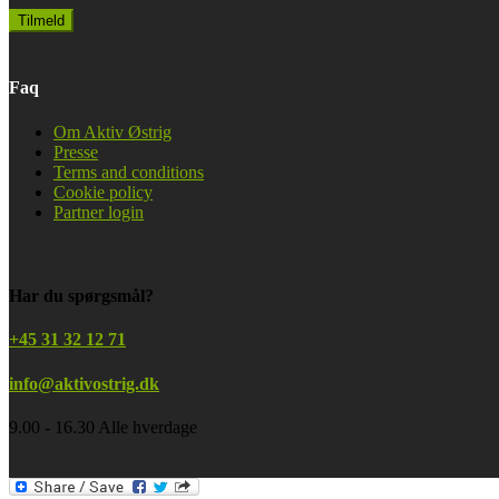
Faq
Om Aktiv Østrig
Presse
Terms and conditions
Cookie policy
Partner login
Har du spørgsmål?
+45 31 32 12 71
info@aktivostrig.dk
9.00 - 16.30 Alle hverdage