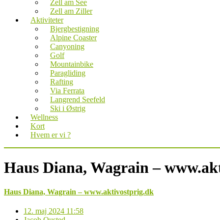
Zell am See
Zell am Ziller
Aktiviteter
Bjergbestigning
Alpine Coaster
Canyoning
Golf
Mountainbike
Paragliding
Rafting
Via Ferrata
Langrend Seefeld
Ski i Østrig
Wellness
Kort
Hvem er vi ?
Haus Diana, Wagrain – www.akt
Haus Diana, Wagrain – www.aktivostprig.dk
12. maj 2024 11:58
Jacob Ousted