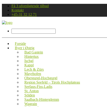
Få 3 uforpligtende tilbud
Kontakt
+45-31 32 12 71
Forside
Byer i Østrig
Bad Gastein
Hintertux
Ischgl
Kappl
Lech & Zürs
Mayrhofen
Obergurgl-Hochgurgl
Region Seefeld – Tirols Hochplateau
Serfaus-Fiss-Ladis
St. Anton
Sölden
Saalbach-Hinterglemm
Wagrain