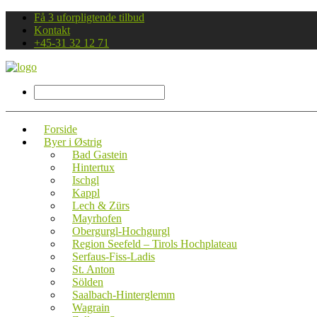
Få 3 uforpligtende tilbud
Kontakt
+45-31 32 12 71
Forside
Byer i Østrig
Bad Gastein
Hintertux
Ischgl
Kappl
Lech & Zürs
Mayrhofen
Obergurgl-Hochgurgl
Region Seefeld – Tirols Hochplateau
Serfaus-Fiss-Ladis
St. Anton
Sölden
Saalbach-Hinterglemm
Wagrain