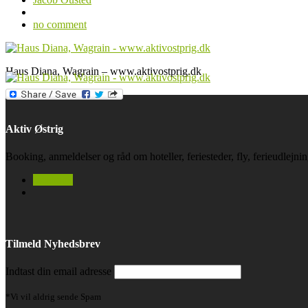
no comment
Haus Diana, Wagrain – www.aktivostprig.dk
Aktiv Østrig
Booking, anmeldelser og råd om hoteller, feriesteder, fly, ferieudlejn
facebook
Tilmeld Nyhedsbrev
Indtast din email adresse
*Vi vil aldrig sende Spam