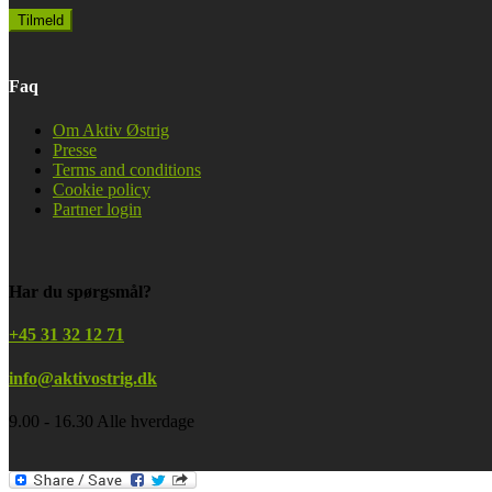
Faq
Om Aktiv Østrig
Presse
Terms and conditions
Cookie policy
Partner login
Har du spørgsmål?
+45 31 32 12 71
info@aktivostrig.dk
9.00 - 16.30 Alle hverdage