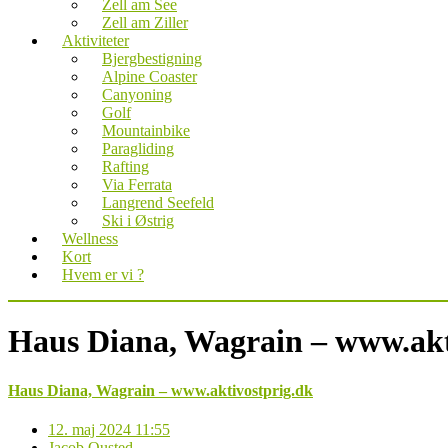
Zell am See
Zell am Ziller
Aktiviteter
Bjergbestigning
Alpine Coaster
Canyoning
Golf
Mountainbike
Paragliding
Rafting
Via Ferrata
Langrend Seefeld
Ski i Østrig
Wellness
Kort
Hvem er vi ?
Haus Diana, Wagrain – www.akt
Haus Diana, Wagrain – www.aktivostprig.dk
12. maj 2024 11:55
Jacob Ousted